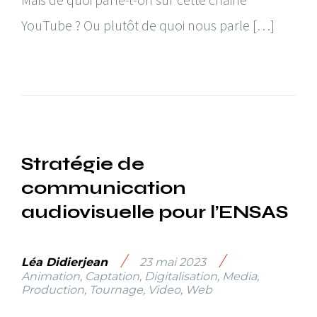
YouTube ? Ou plutôt de quoi nous parle […]
Stratégie de
communication
audiovisuelle pour l’ENSAS
/
/
Léa Didierjean
23 mai 2023
Animation
,
Captation
,
Digitalisation
,
Media
,
Production
,
Tournage
,
Video
,
Web