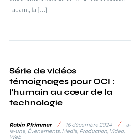
Tadam!, la […]
Série de vidéos
témoignages pour OCI :
l’humain au cœur de la
technologie
/
/
Robin Pfrimmer
16 décembre 2024
a-
la-une
,
Évènements
,
Media
,
Production
,
Video
,
Web