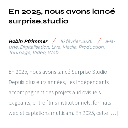
En 2025, nous avons lancé
surprise.studio
/
/
Robin Pfrimmer
16 février 2026
a-la-
une
,
Digitalisation
,
Live
,
Media
,
Production
,
Tournage
,
Video
,
Web
En 2025, nous avons lancé Surprise Studio
Depuis plusieurs années, Les Indépendants
accompagnent des projets audiovisuels
exigeants, entre films institutionnels, formats
web et captations multicam. En 2025, cette […]