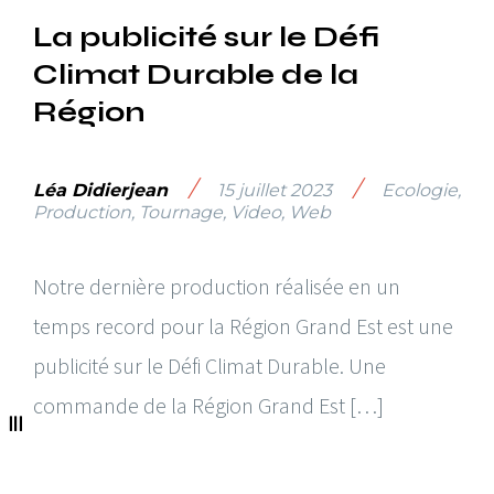
La publicité sur le Défi
Climat Durable de la
Région
/
/
Léa Didierjean
15 juillet 2023
Ecologie
,
Production
,
Tournage
,
Video
,
Web
Notre dernière production réalisée en un
temps record pour la Région Grand Est est une
publicité sur le Défi Climat Durable. Une
commande de la Région Grand Est […]