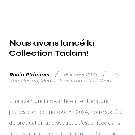
Nous avons lancé la
Collection Tadam!
/
/
Robin Pfrimmer
18 février 2025
a-la-
une
,
Design
,
Media
,
Print
,
Production
,
Web
Une aventure innovante entre littérature
jeunesse et technologie En 2024, notre société
de production audiovisuelle s’est lancée dans
une aventure hors du commun : la Collection