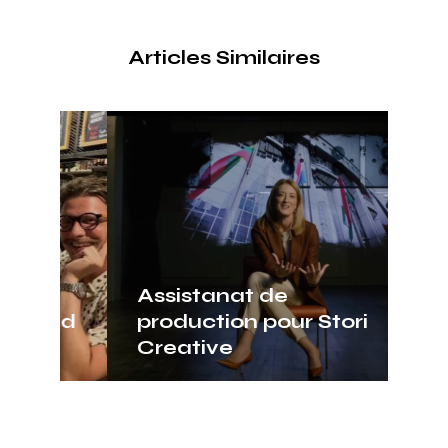
Articles Similaires
Assistanat de
AT
and
production pour Stori
Co
Creative
Os