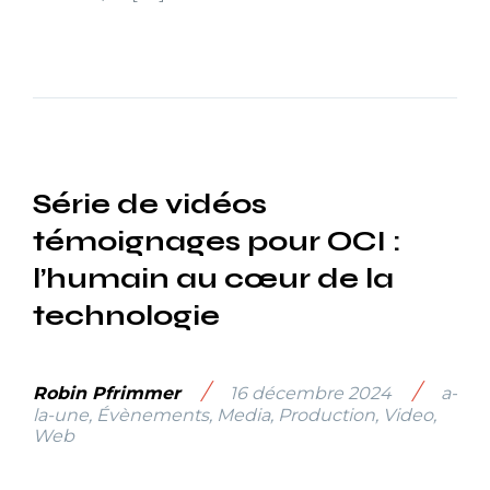
Série de vidéos
témoignages pour OCI :
l’humain au cœur de la
technologie
/
/
Robin Pfrimmer
16 décembre 2024
a-
la-une
,
Évènements
,
Media
,
Production
,
Video
,
Web