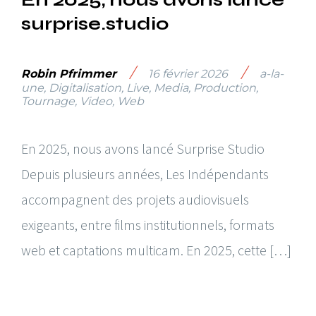
surprise.studio
/
/
Robin Pfrimmer
16 février 2026
a-la-
une
,
Digitalisation
,
Live
,
Media
,
Production
,
Tournage
,
Video
,
Web
En 2025, nous avons lancé Surprise Studio
Depuis plusieurs années, Les Indépendants
accompagnent des projets audiovisuels
exigeants, entre films institutionnels, formats
web et captations multicam. En 2025, cette […]