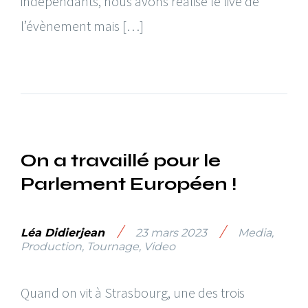
indépendants, nous avons réalisé le live de
l’évènement mais […]
On a travaillé pour le
Parlement Européen !
/
/
Léa Didierjean
23 mars 2023
Media
,
Production
,
Tournage
,
Video
Quand on vit à Strasbourg, une des trois