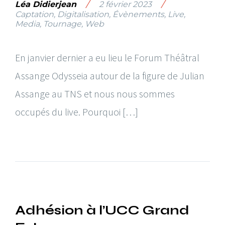
/
/
Léa Didierjean
2 février 2023
Captation
,
Digitalisation
,
Évènements
,
Live
,
Media
,
Tournage
,
Web
En janvier dernier a eu lieu le Forum Théâtral
Assange Odysseia autour de la figure de Julian
Assange au TNS et nous nous sommes
occupés du live. Pourquoi […]
Adhésion à l’UCC Grand