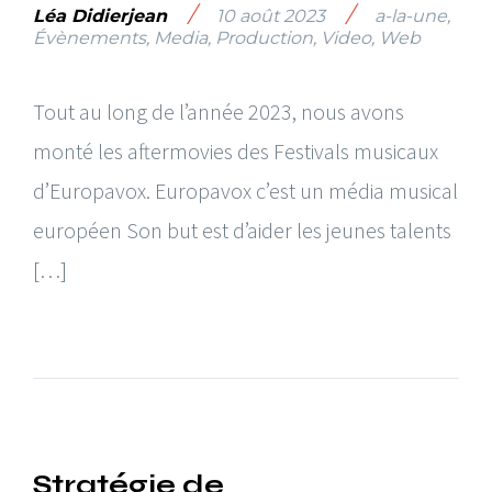
/
/
Léa Didierjean
10 août 2023
a-la-une
,
Évènements
,
Media
,
Production
,
Video
,
Web
Tout au long de l’année 2023, nous avons
monté les aftermovies des Festivals musicaux
d’Europavox. Europavox c’est un média musical
européen Son but est d’aider les jeunes talents
[…]
Stratégie de