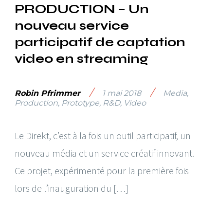
PRODUCTION – Un
nouveau service
participatif de captation
video en streaming
/
/
Robin Pfrimmer
1 mai 2018
Media
,
Production
,
Prototype
,
R&D
,
Video
Le Direkt, c’est à la fois un outil participatif, un
nouveau média et un service créatif innovant.
Ce projet, expérimenté pour la première fois
lors de l’inauguration du […]