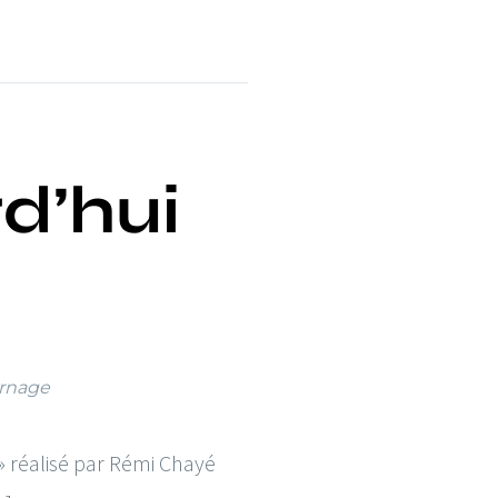
d’hui
rnage
» réalisé par Rémi Chayé