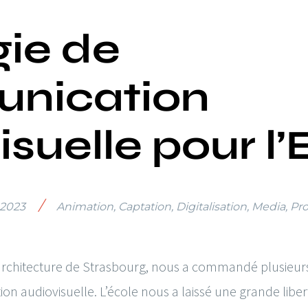
gie de
nication
isuelle pour l
/
 2023
Animation
,
Captation
,
Digitalisation
,
Media
,
Pr
d’architecture de Strasbourg, nous a commandé plusieur
on audiovisuelle. L’école nous a laissé une grande libe