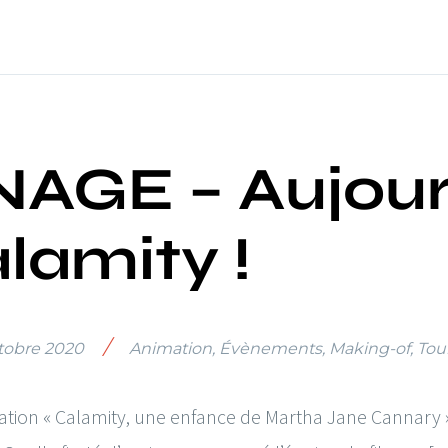
AGE – Aujour
lamity !
/
tobre 2020
Animation
,
Évènements
,
Making-of
,
Tou
mation « Calamity, une enfance de Martha Jane Cannary 