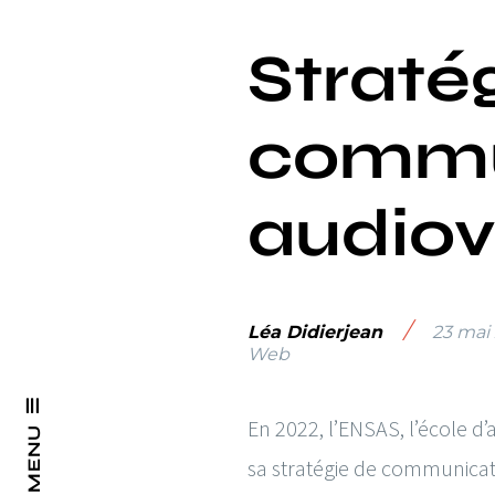
Straté
commu
audiov
/
Léa Didierjean
23 mai
Web
En 2022, l’ENSAS, l’école 
MENU
sa stratégie de communicati