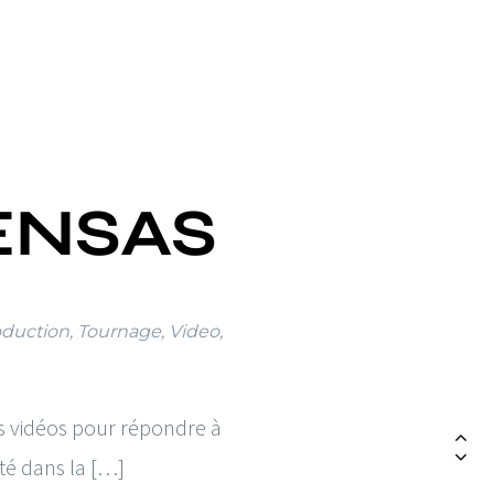
’ENSAS
oduction
,
Tournage
,
Video
,
s vidéos pour répondre à
rté dans la […]