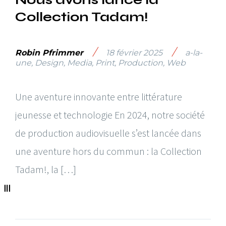
Collection Tadam!
/
/
Robin Pfrimmer
18 février 2025
a-la-
une
,
Design
,
Media
,
Print
,
Production
,
Web
Une aventure innovante entre littérature
jeunesse et technologie En 2024, notre société
de production audiovisuelle s’est lancée dans
une aventure hors du commun : la Collection
Tadam!, la […]