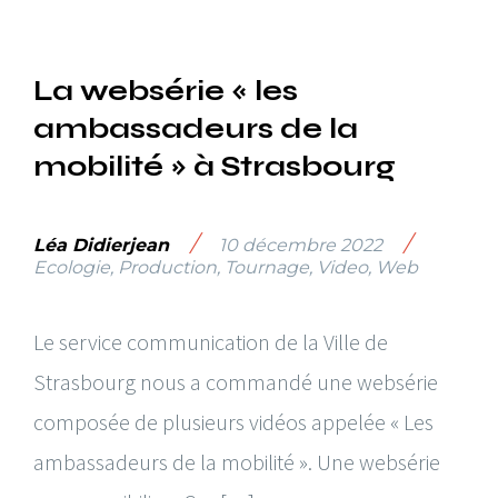
La websérie « les
ambassadeurs de la
mobilité » à Strasbourg
/
/
Léa Didierjean
10 décembre 2022
Ecologie
,
Production
,
Tournage
,
Video
,
Web
Le service communication de la Ville de
Strasbourg nous a commandé une websérie
composée de plusieurs vidéos appelée « Les
ambassadeurs de la mobilité ». Une websérie