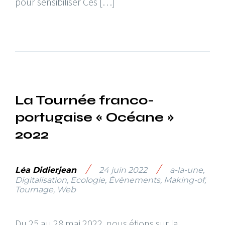
pour sensibiliser Ces […]
La Tournée franco-
portugaise « Océane »
2022
/
/
Léa Didierjean
24 juin 2022
a-la-une
,
Digitalisation
,
Ecologie
,
Évènements
,
Making-of
,
Tournage
,
Web
Du 25 au 28 mai 2022, nous étions sur la