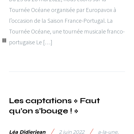
Tournée Océane organisée par Europavox à
l’occasion de la Saison France-Portugal. La
Tournée Océane, une tournée musicale franco-
portugaise Le […]
Les captations « Faut
qu’on s’bouge ! »
/
/
Léa Didierjean
2 juin 2022
a-la-une
,