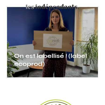
On est labellisé ! (label
ecoprod)