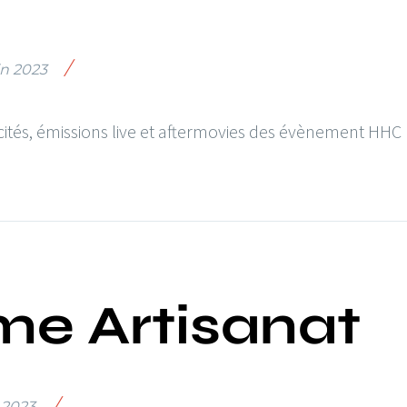
/
in 2023
cités, émissions live et aftermovies des évènement HHC
e Artisanat
/
 2023