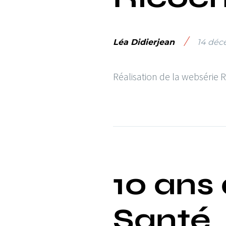
/
Léa Didierjean
14 déc
Réalisation de la websérie 
10 ans
Santé