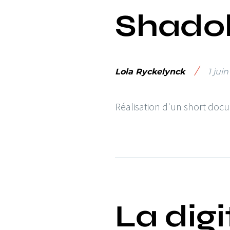
Shado
/
Lola Ryckelynck
1 jui
Réalisation d'un short doc
La digi