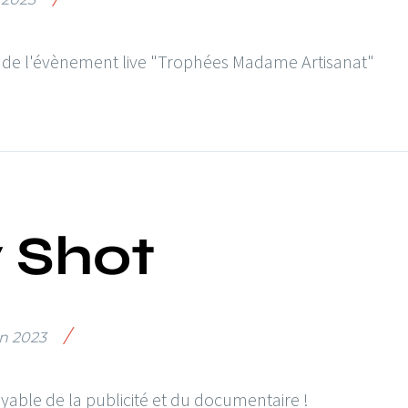
t de l'évènement live "Trophées Madame Artisanat"
 Shot
/
in 2023
oyable de la publicité et du documentaire !