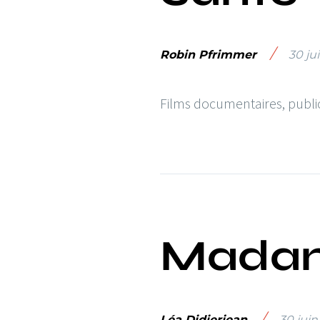
/
Robin Pfrimmer
30 ju
Films documentaires, publi
Madam
/
Léa Didierjean
30 juin