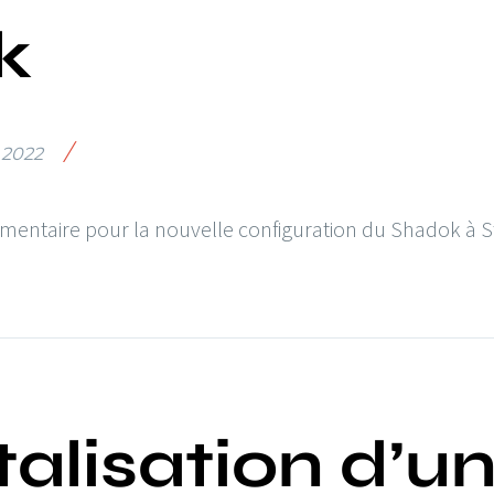
k
/
n 2022
umentaire pour la nouvelle configuration du Shadok à 
talisation d’u