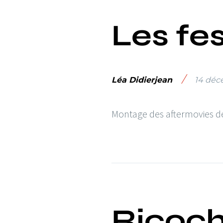
Les fe
/
Léa Didierjean
14 déc
Montage des aftermovies de
Ricoch