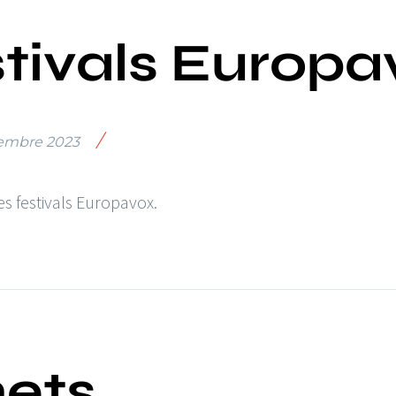
stivals Europ
/
embre 2023
s festivals Europavox.
ets