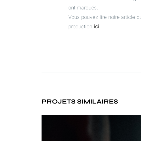
ont marqués.
Vous pouvez lire notre article qu
production
ici
.
PROJETS SIMILAIRES