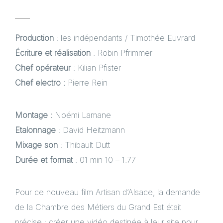
Production
: les indépendants / Timothée Euvrard
Écriture et réalisation
: Robin Pfrimmer
Chef opérateur
: Kilian Pfister
Chef electro
:
Pierre Rein
Montage :
Noémi Lamane
Etalonnage
: David Heitzmann
Mixage son
: Thibault Dutt
Durée et format
: 01 min 10 – 1.77
Pour ce nouveau film Artisan d’Alsace, la demande
de la
Chambre des Métiers du Grand Est
était
précise : créer une vidéo destinée à leur site pour