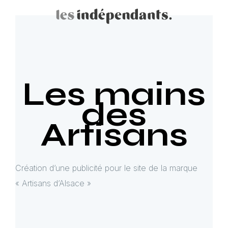
Les mains
des
Artisans
Création d’une publicité pour le site de la marque
« Artisans d’Alsace »