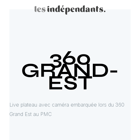
360
GRAND-
EST
Live plateau avec caméra embarquée lors du 360
Grand Est au PMC