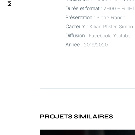
Durée et format :
2H00 – FullHD
Présentation :
Pierre France
Cadreurs :
Kilian Pfister, Simon
Diffusion :
Facebook, Youtube
Année :
2019/2020
PROJETS SIMILAIRES