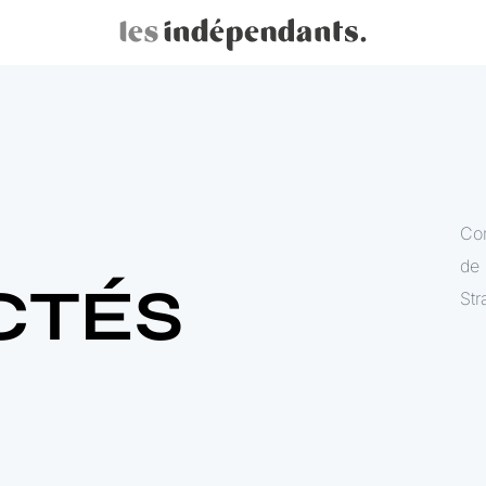
Con
de 
CTÉS
Str