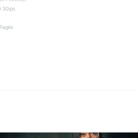
 30ips
 Pagès