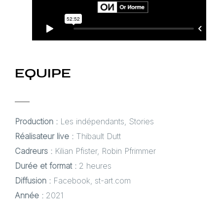
EQUIPE
Production :
Les indépendants, Stories
Réalisateur live :
Thibault Dutt
Cadreurs :
Kilian Pfister, Robin Pfrimmer
Durée et format :
2 heures
Diffusion :
Facebook, st-art.com
Année :
2021