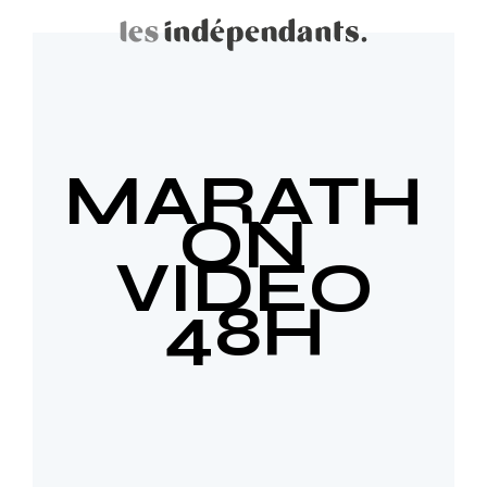
MARATH
ON
VIDEO
48H