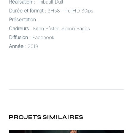
Réalisation :
Thibault Dutt
Durée et format :
3H58 – FullHD 30ips
Présentation :
Cadreurs :
Kilian Pfister, Simon Pagès
Diffusion :
Facebook
Année :
2019
PROJETS SIMILAIRES