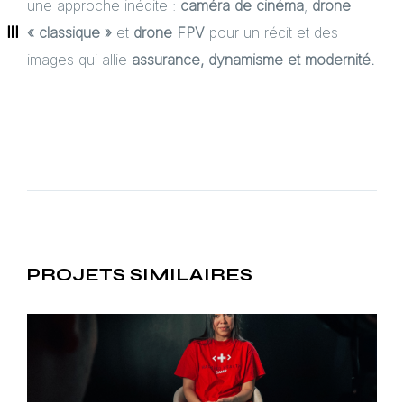
une approche inédite :
caméra de cinéma
,
drone
« classique »
et
drone FPV
pour un récit et des
images qui allie
assurance, dynamisme et modernité.
PROJETS SIMILAIRES