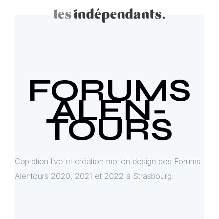
FORUMS
ALEN-
TOURS
Captation live et création motion design des Forums
Alentours 2020, 2021 et 2022 à Strasbourg.