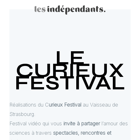
LE
CURIEUX
FESTIVAL
Réalisations du C
urieux Festival
au Vaisseau de
Strasbourg.
Festival vidéo qui vous
invite à partager
l’amour des
sciences à travers
spectacles, rencontres et