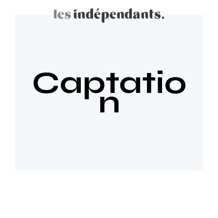
Captatio
n