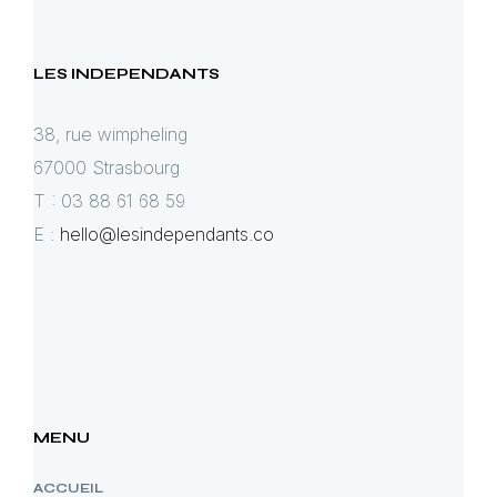
LES INDEPENDANTS
38, rue wimpheling
67000 Strasbourg
T : 03 88 61 68 59
E :
hello@lesindependants.co
MENU
ACCUEIL