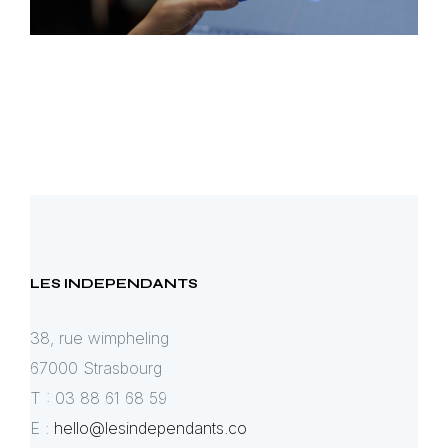
LES INDEPENDANTS
38, rue wimpheling
67000 Strasbourg
T : 03 88 61 68 59
E :
hello@lesindependants.co