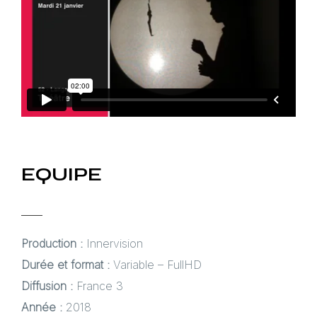
EQUIPE
Production :
Innervision
Durée et format :
Variable – FullHD
Diffusion :
France 3
Année :
2018