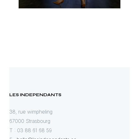
LES INDEPENDANTS
38, rue wimpheling
67000 Strasbourg
T : 03 88 61 68 59