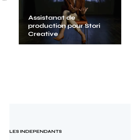
Assistanat de
AT
production pour Stori
Co
Creative
Os
LES INDEPENDANTS