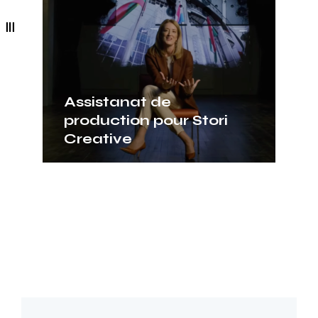
Assistanat de
AT
production pour Stori
Co
Creative
Os